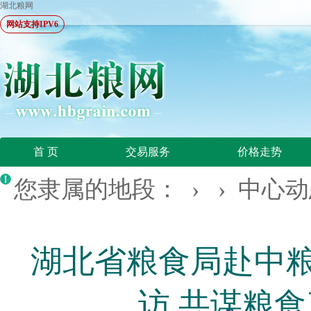
湖北粮网
网站支持IPV6
首 页
交易服务
价格走势
您隶属的地段： › ›
中心动
湖北省粮食局赴中
访 共谋粮