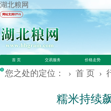
湖北粮网
网站支持IPV6
首 页
交易服务
价格走势
您之处的定位： ›
首 页
›
糯米持续