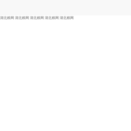
湖北粮网
湖北粮网
湖北粮网
湖北粮网
湖北粮网