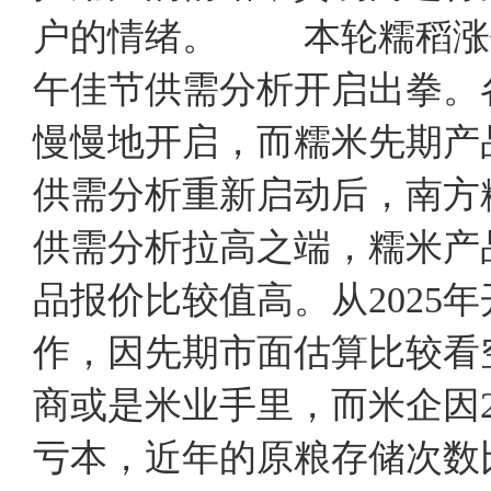
户的情绪。 本轮糯稻涨
午佳节供需分析开启出拳。
慢慢地开启，而糯米先期产
供需分析重新启动后，南方
供需分析拉高之端，糯米产
品报价比较值高。从2025
作，因先期市面估算比较看
商或是米业手里，而米企因
亏本，近年的原粮存储次数