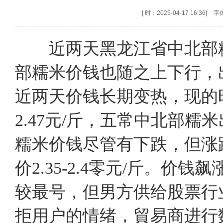
|
时：2025-04-17 16:36
|
字
近两天黑龙江省中北部糯
部糯米价钱也随之上下行，出货
近两天价钱长期变热，现的
2.47元/斤，五常中北部糯
糯米价钱尽管有下跌，但涨
价2.35-2.4零元/斤。
较最号，但男方供给股票行
拒用户的情绪，貿易商进行