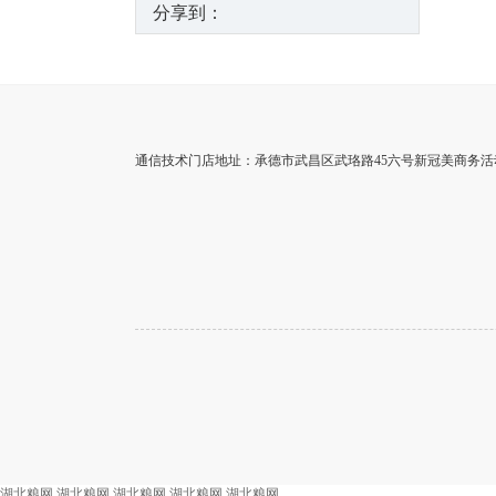
分享到：
通信技术门店地址：承德市武昌区武珞路45六号新冠美商务活动管
湖北粮网
湖北粮网
湖北粮网
湖北粮网
湖北粮网