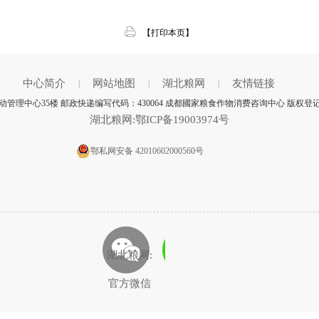
【打印本页】
中心简介
网站地图
湖北粮网
友情链接
|
|
|
理中心35楼 邮政快递编写代码：430064 成都國家粮食作物消费咨询中心 版权登
湖北粮网:鄂ICP备19003974号
鄂私网安备 42010602000560号
湖北粮网:
官方微信