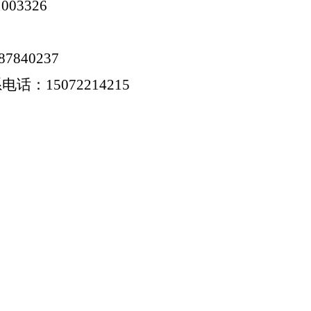
1003326
87840237
系电话：
15072214215