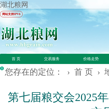
湖北粮网
网站支持IPV6
首 页
交易服务
价格走势
您存在的定位： ›
首 页
›
第七届粮交会2025